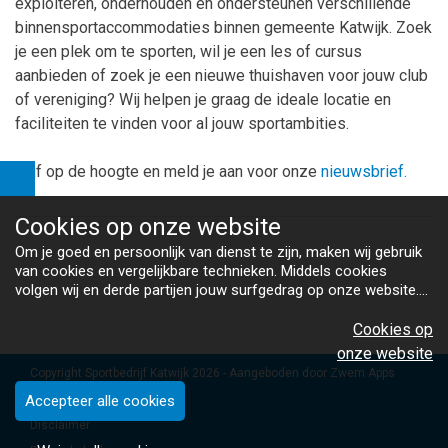
exploiteren, onderhouden en ondersteunen verschillende
binnensportaccommodaties binnen gemeente Katwijk. Zoek
je een plek om te sporten, wil je een les of cursus
aanbieden of zoek je een nieuwe thuishaven voor jouw club
of vereniging? Wij helpen je graag de ideale locatie en
faciliteiten te vinden voor al jouw sportambities.
Blijf op de hoogte en meld je aan voor onze
nieuwsbrief.
Cookies op
onze website
Om je goed en persoonlijk van dienst te zijn, maken wij gebruik
van cookies en vergelijkbare technieken. Middels cookies
volgen wij en derde partijen jouw surfgedrag op onze website.
Hiermee tonen wij gepersonaliseerde advertenties en dit maakt
het voor jou mogelijk om informatie te delen via social media.
Cookies op
Bekijk ons cookiebeleid
onze website
Copyright Sportbedrijf Katwijk 2026 - Aangeboden door
Zwem Apps
Algemene voorwaarden
Accepteer alle cookies
Disclaimer